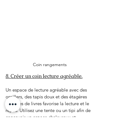
Coin rangements
8. Créer un coin lecture agréable.
Un espace de lecture agréable avec des 
oreillers, des tapis doux et des étagères 
remplies de livres favorise la lecture et le 
repos. Utilisez une tente ou un tipi afin de 
concevoir un espace chaleureux et 
chaleureux où les enfants peuvent se 
relaxer en compagnie de leurs livres 
favoris.