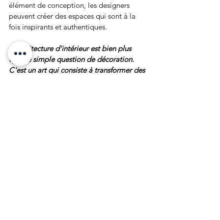
élément de conception, les designers 
peuvent créer des espaces qui sont à la 
fois inspirants et authentiques.
L'architecture d'intérieur est bien plus 
qu'une simple question de décoration. 
C'est un art qui consiste à transformer des 
espaces en lieux de vie inspirants et 
fonctionnels. En comprenant les principes 
fondamentaux de l'architecture d'intérieur 
et en suivant des conseils pratiques, 
chacun peut créer des espaces qui 
reflètent sa personnalité et améliorent sa 
qualité de vie. Que ce soit une maison, un 
bureau ou un espace commercial, chaque 
projet offre une occasion unique de créer 
quelque chose de beau et de significatif.