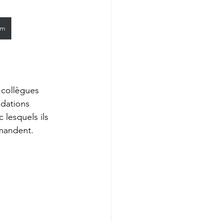
am
t collègues 
dations 
 lesquels ils 
mmandent.