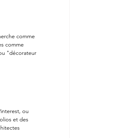
cherche comme 
mes comme 
 ou "décorateur 
interest, ou 
olios et des 
hitectes 