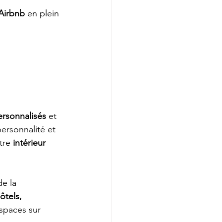
Airbnb
 en plein 
ersonnalisés
 et 
personnalité et 
tre 
intérieur
e la 
ôtels, 
espaces sur 