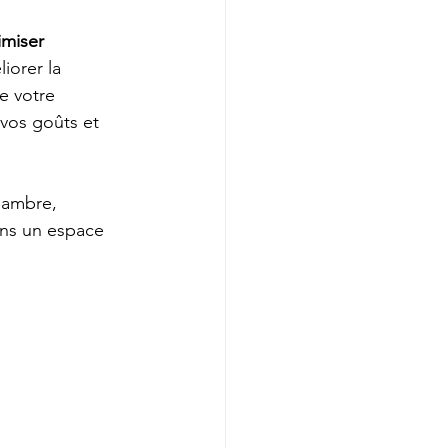
miser 
liorer la 
de votre 
 vos goûts et 
hambre, 
ans un espace 