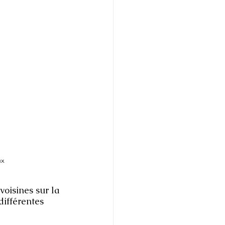
ux
oisines sur la 
ifférentes 