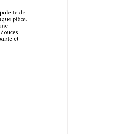
palette de 
aque pièce. 
une 
 douces 
ante et 