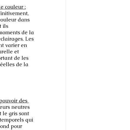
e couleur :
initivement, 
couleur dans 
ils 
 moments de la 
éclairages. Les 
t varier en 
relle et 
ortant de les 
éelles de la 
pouvoir des 
eurs neutres 
 le gris sont 
ntemporels qui 
fond pour 